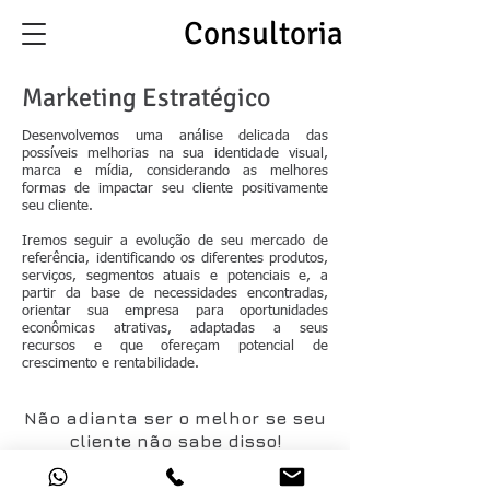
Ducaty
Consultoria
Marketing Estratégico
Desenvolvemos uma análise delicada das
possíveis melhorias na sua identidade visual,
marca e mídia, considerando as melhores
formas de impactar seu cliente positivamente
seu cliente.
Iremos seguir a evolução de seu mercado de
referência, identificando os diferentes produtos,
serviços, segmentos atuais e potenciais e, a
partir da base de necessidades encontradas,
orientar sua empresa para oportunidades
econômicas atrativas, adaptadas a seus
recursos e que ofereçam potencial de
crescimento e rentabilidade.
Não adianta ser o melhor se seu
cliente não sabe disso!
Rua Gonçalves Dias, 201, sala 203,
Centro, Canoas, RS, Brasil,
92010-050
Celular/Whatsapp:
51-980119125
- Email:
ducatti@ducaty.com.br